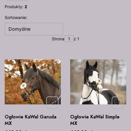
Produkty:
2
Lista produktów
Sortowanie:
Domyślne
Strona
z 1
Ogłowie KaWal Garuda
Ogłowie KaWal Simple
MX
MX