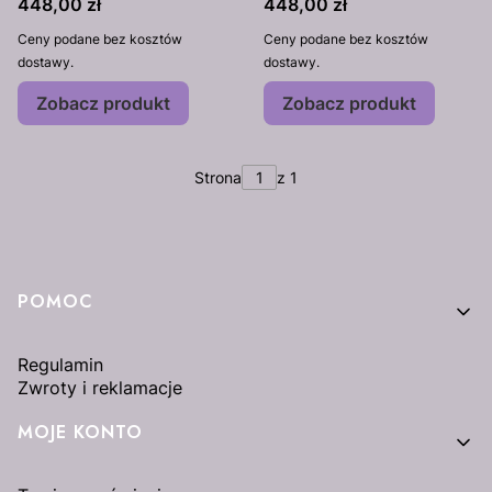
Cena
Cena
448,00 zł
448,00 zł
Ceny podane bez kosztów
Ceny podane bez kosztów
dostawy.
dostawy.
Zobacz produkt
Zobacz produkt
Strona
z 1
Linki w stopce
POMOC
Regulamin
Zwroty i reklamacje
MOJE KONTO