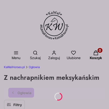
Otwórz wyszukiwarkę
Produkty
Menu
Szukaj
Zaloguj
Ulubione
Koszyk
KaWalHorses.pl
Ogłowia
Z nachrapnikiem meksykańskim
Ogłowia
Filtry