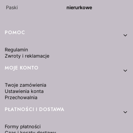
Paski
nierurkowe
Linki w stopce
POMOC
Regulamin
Zwroty i reklamacje
MOJE KONTO
Twoje zamówienia
Ustawienia konta
Przechowalnia
PŁATNOŚCI I DOSTAWA
Formy płatności
Czas i koszty dostawy