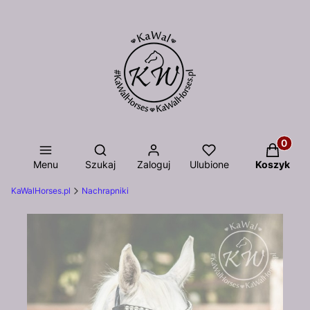
Otwórz wyszukiwarkę
Produkty
Menu
Szukaj
Zaloguj
Ulubione
Koszyk
KaWalHorses.pl
Nachrapniki