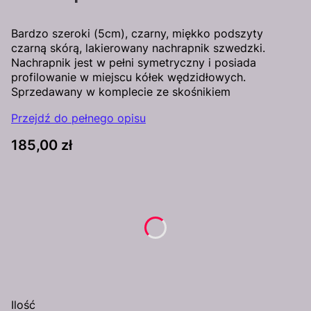
Bardzo szeroki (5cm), czarny, miękko podszyty
czarną skórą, lakierowany nachrapnik szwedzki.
Nachrapnik jest w pełni symetryczny i posiada
profilowanie w miejscu kółek wędzidłowych.
Sprzedawany w komplecie ze skośnikiem
Przejdź do pełnego opisu
Cena
185,00 zł
Wybierz wariant produktu:
Poszczególne warianty mogą różnić się ceną
*
Rozmiar
Wybierz
Ilość