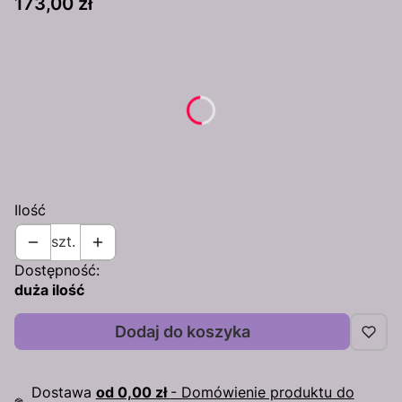
Cena
173,00 zł
Wybierz wariant produktu:
Poszczególne warianty mogą różnić się ceną
*
Rozmiar naczółka
Wybierz
Ilość
szt.
Dostępność:
duża ilość
Dodaj do koszyka
Dostawa
od 0,00 zł
- Domówienie produktu do