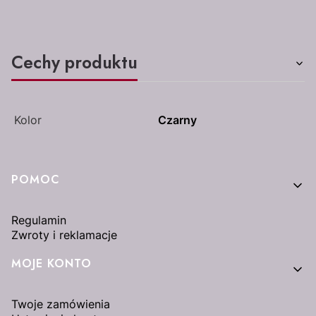
Cechy produktu
Kolor
Czarny
Linki w stopce
POMOC
Regulamin
Zwroty i reklamacje
MOJE KONTO
Twoje zamówienia