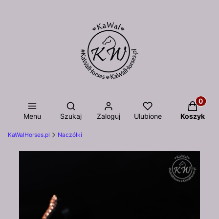
Otwórz wyszukiwarkę
Produkty
Menu
Szukaj
Zaloguj
Ulubione
Koszyk
KaWalHorses.pl
Naczółki