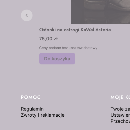
Osłonki na ostrogi KaWal Asteria
Cena
75,00 zł
Ceny podane bez kosztów dostawy.
Do koszyka
Linki w stopce
POMOC
MOJE 
Regulamin
Twoje z
Zwroty i reklamacje
Ustawien
Przecho