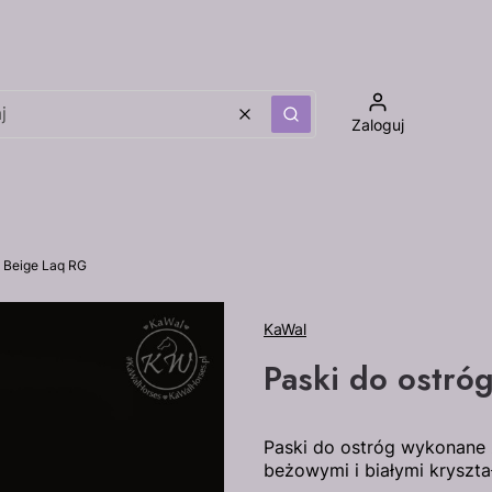
Wyczyść
Szukaj
Zaloguj
l Beige Laq RG
KaWal
Paski do ostró
Paski do ostróg wykonane z
beżowymi i białymi kryszta