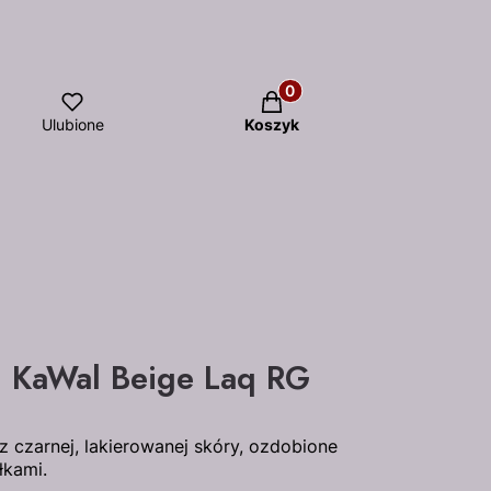
Produkty w koszyku: 0. Z
Ulubione
Koszyk
g KaWal Beige Laq RG
 czarnej, lakierowanej skóry, ozdobione
łkami.