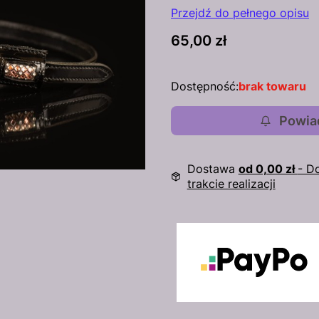
Przejdź do pełnego opisu
Cena
65,00 zł
Dostępność:
brak towaru
Powia
Dostawa
od 0,00 zł
- D
trakcie realizacji